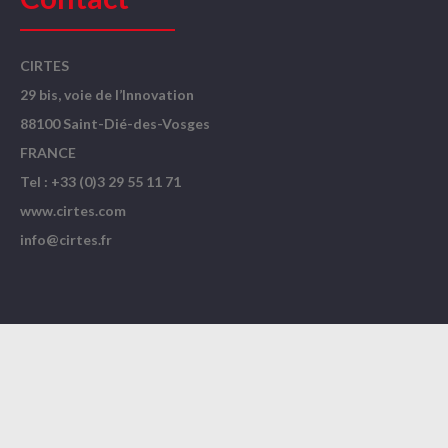
CIRTES
29 bis, voie de l’Innovation
88100 Saint-Dié-des-Vosges
FRANCE
Tel : +33 (0)3 29 55 11 71
www.cirtes.com
info@cirtes.fr