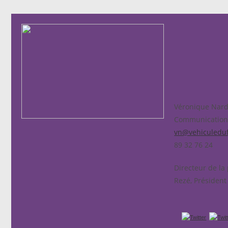
Véronique Nard
Communicatio
vn@vehiculedu
89 32 76 24
Directeur de la 
Rezé, Président