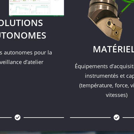
OLUTIONS
UTONOMES
MATÉRIE
rs autonomes pour la
veillance d’atelier
Équipements d’acquisiti
instrumentés et ca
(température, force, v
vitesses)