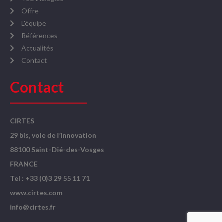
Offre
L'équipe
Références
Actualités
Contact
Contact
CIRTES
29 bis, voie de l’Innovation
88100 Saint-Dié-des-Vosges
FRANCE
Tel : +33 (0)3 29 55 11 71
www.cirtes.com
info@cirtes.fr